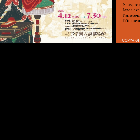
Nous prés
Japon ave
l’arrière
l’étonneme
COPYRIGHT