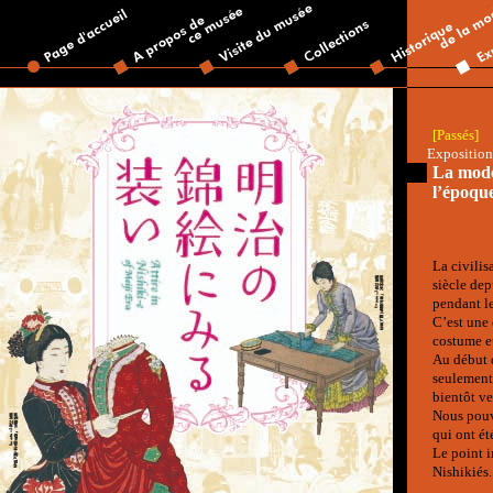
[Passés]
Exposition
La mode 
l’époqu
La civilis
siècle dep
pendant l
C’est une
costume e
Au début d
seulement 
bientôt ve
Nous pouv
qui ont ét
Le point i
Nishikiés.